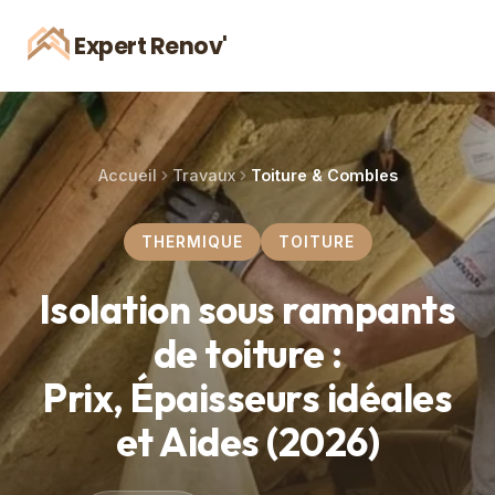
Expert Renov'
Accueil
Travaux
Toiture & Combles
THERMIQUE
TOITURE
Isolation sous rampants
de toiture :
Prix, Épaisseurs idéales
et Aides (2026)