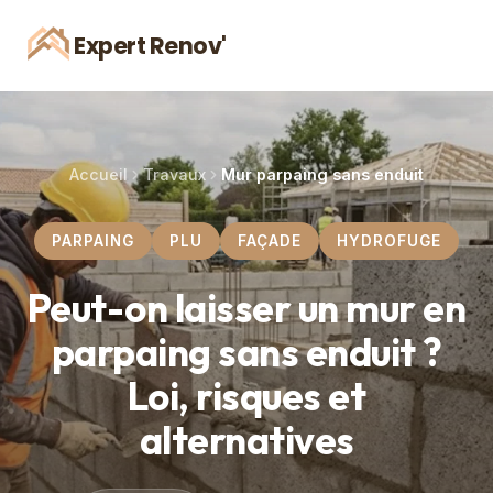
Expert Renov'
Accueil
Travaux
Mur parpaing sans enduit
PARPAING
PLU
FAÇADE
HYDROFUGE
Peut-on laisser un mur en
parpaing sans enduit ?
Loi, risques et
alternatives