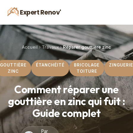
Expert Renov'
Accueil
Travaux
Réparer gouttière zinc
GOUTTIÈRE
ÉTANCHÉITÉ
BRICOLAGE
ZINGUERIE
ZINC
TOITURE
Comment réparer une
gouttière en zinc qui fuit :
Guide complet
Par