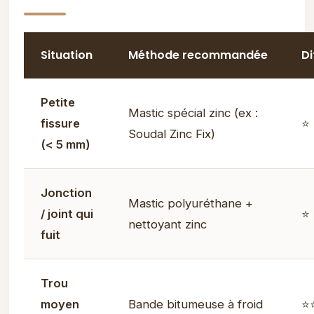
Situation
Méthode recommandée
Di
Petite
Mastic spécial zinc (ex :
fissure
⭐ 
Soudal Zinc Fix)
(< 5 mm)
Jonction
Mastic polyuréthane +
/ joint qui
⭐ 
nettoyant zinc
fuit
Trou
moyen
Bande bitumeuse à froid
⭐