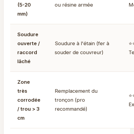
(5-20
ou résine armée
M
mm)
Soudure
ouverte /
Soudure à l'étain (fer à
⭐
raccord
souder de couvreur)
T
lâché
Zone
très
Remplacement du
⭐
corrodée
tronçon (pro
E
/ trou > 3
recommandé)
cm