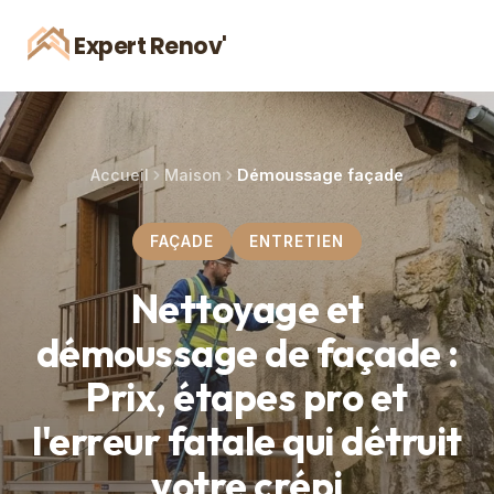
Expert Renov'
Accueil
Maison
Démoussage façade
FAÇADE
ENTRETIEN
Nettoyage et
démoussage de façade :
Prix, étapes pro et
l'erreur fatale qui détruit
votre crépi