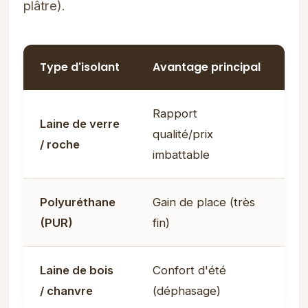
plâtre).
Type d'isolant
Avantage principal
Pr
Rapport
Laine de verre
qualité/prix
50
/ roche
imbattable
Polyuréthane
Gain de place (très
70
(PUR)
fin)
Laine de bois
Confort d'été
80
/ chanvre
(déphasage)